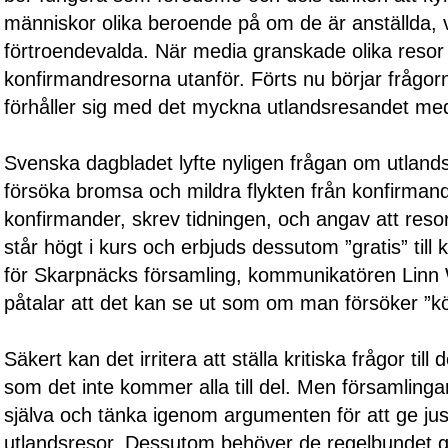
människor olika beroende på om de är anställda, v
förtroendevalda. När media granskade olika reso
konfirmandresorna utanför. Förts nu börjar frågorna
förhåller sig med det myckna utlandsresandet me
Svenska dagbladet lyfte nyligen frågan om utlands
försöka bromsa och mildra flykten från konfirman
konfirmander
, skrev tidningen, och angav att resor
står högt i kurs och erbjuds dessutom ”gratis” til
för Skarpnäcks församling, kommunikatören Linn 
påtalar att det kan se ut som om man försöker ”
Säkert kan det irritera att ställa kritiska frågor til
som det inte kommer alla till del. Men församling
själva och tänka igenom argumenten för att ge jus
utlandsresor. Dessutom behöver de regelbundet 