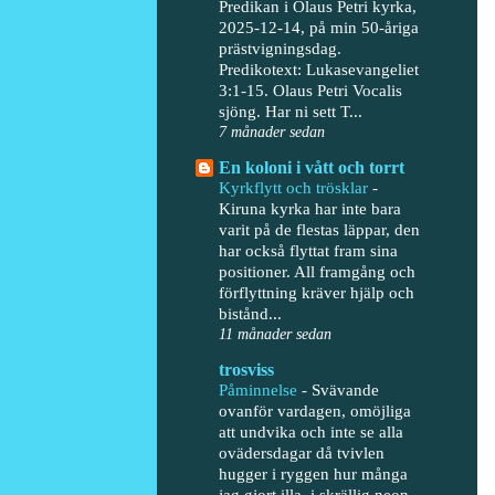
Predikan i Olaus Petri kyrka,
2025-12-14, på min 50-åriga
prästvigningsdag.
Predikotext: Lukasevangeliet
3:1-15. Olaus Petri Vocalis
sjöng. Har ni sett T...
7 månader sedan
En koloni i vått och torrt
Kyrkflytt och trösklar
-
Kiruna kyrka har inte bara
varit på de flestas läppar, den
har också flyttat fram sina
positioner. All framgång och
förflyttning kräver hjälp och
bistånd...
11 månader sedan
trosviss
Påminnelse
-
Svävande
ovanför vardagen, omöjliga
att undvika och inte se alla
ovädersdagar då tvivlen
hugger i ryggen hur många
jag gjort illa, i skrällig neon