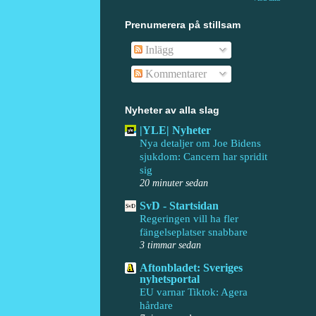
Prenumerera på stillsam
Inlägg
Kommentarer
Nyheter av alla slag
|YLE| Nyheter
Nya detaljer om Joe Bidens
sjukdom: Cancern har spridit
sig
20 minuter sedan
SvD - Startsidan
Regeringen vill ha fler
fängelseplatser snabbare
3 timmar sedan
Aftonbladet: Sveriges
nyhetsportal
EU varnar Tiktok: Agera
hårdare