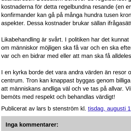
kostnaderna för detta regelbundna resande (en 
konfirmander kan gå på många hundra tusen kronor)
aspekter. Dessa kostnader brukar sällan ifrågasät
Likabehandling är svårt. I politiken har det kunn
om människor möjligen ska få var och en ska efter
var och en bidrar med eller att man ska få alldele
I en kyrka borde det vara andra värden än resor o
centrum. Tron kan knappast byggas genom billiga 
att människans andliga väl och ve tas på allvar. Vi
bemöts med respekt och behandlas värdigt!
Publicerat av
lars b stenström
kl.
tisdag, augusti 
Inga kommentarer: