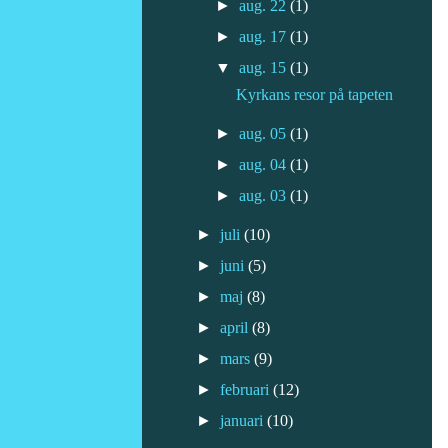
►
aug. 22
(1)
►
aug. 17
(1)
▼
aug. 15
(1)
Kyrkans resor på tapeten
►
aug. 05
(1)
►
aug. 04
(1)
►
aug. 03
(1)
►
juli
(10)
►
juni
(5)
►
maj
(8)
►
april
(8)
►
mars
(9)
►
februari
(12)
►
januari
(10)