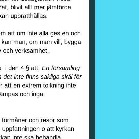
at, blivit allt mer jämförda
kan upprätthållas.
om att om inte alla ges en och
t kan man, om man vill, bygga
liv och verksamhet.
a
i den 4 § att:
En församling
det inte finns sakliga skäl för
 att en extrem tolkning inte
llämpas och inga
s förmåner och resor som
 uppfattningen o att kyrkan
rkan inte ska behandla