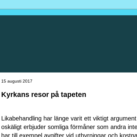
15 augusti 2017
Kyrkans resor på tapeten
Likabehandling har länge varit ett viktigt argumen
oskäligt erbjuder somliga förmåner som andra int
har till exempel avgifter vid uthyrningar och kostn