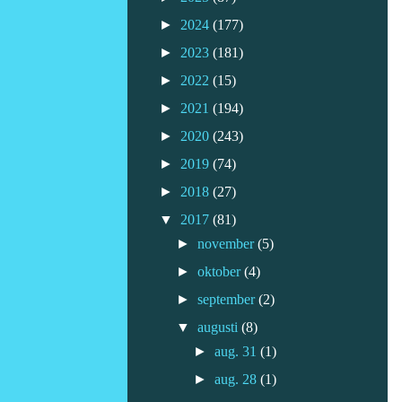
►
2024
(177)
►
2023
(181)
►
2022
(15)
►
2021
(194)
►
2020
(243)
►
2019
(74)
►
2018
(27)
▼
2017
(81)
►
november
(5)
►
oktober
(4)
►
september
(2)
▼
augusti
(8)
►
aug. 31
(1)
►
aug. 28
(1)