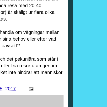
enda resa med 20-40
 är skäligt ur flera olika
tas.
at handla om vägningar mellan
 sina behov eller efter vad
s oavsett?
ch det pekuniära som står i
eller fria resor utan genom
lket inte hindrar att människor
15, 2017