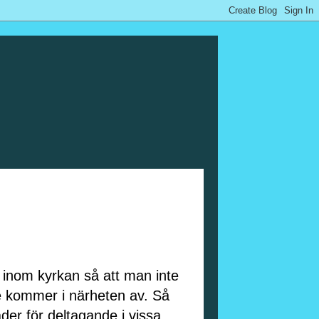
t inom kyrkan så att man inte
e kommer i närheten av. Så
ader för deltagande i vissa