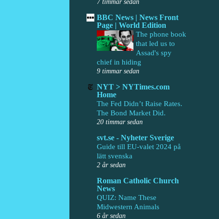
7 timmar sedan
BBC News | News Front
Page | World Edition
The phone book
that led us to
Assad's spy
chief in hiding
9 timmar sedan
NYT > NYTimes.com
Home
The Fed Didn’t Raise Rates.
The Bond Market Did.
20 timmar sedan
svt.se - Nyheter Sverige
Guide till EU-valet 2024 på
lätt svenska
2 år sedan
Roman Catholic Church
News
QUIZ: Name These
Midwestern Animals
6 år sedan