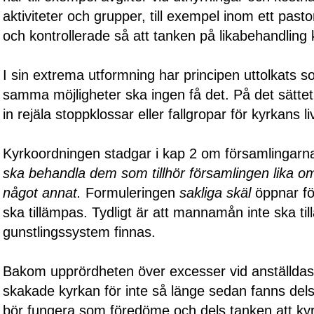
aktiviteter och grupper, till exempel inom ett pastor
och kontrollerade så att tanken på likabehandling 
I sin extrema utformning har principen uttolkats s
samma möjligheter ska ingen få det. På det sätte
in rejäla stoppklossar eller fallgropar för kyrkans 
Kyrkoordningen stadgar i kap 2 om församlingarn
ska behandla dem som tillhör församlingen lika om 
något annat.
Formuleringen
sakliga skäl
öppnar för
ska tillämpas. Tydligt är att mannamån inte ska ti
gunstlingssystem finnas.
Bakom upprördheten över excesser vid anställda
skakade kyrkan för inte så länge sedan fanns dels
bör fungera som föredöme och dels tanken att ky