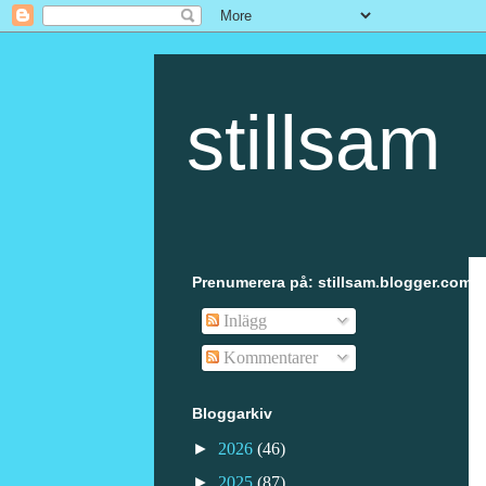
stillsam
Prenumerera på: stillsam.blogger.com
Inlägg
Kommentarer
Bloggarkiv
►
2026
(46)
►
2025
(87)