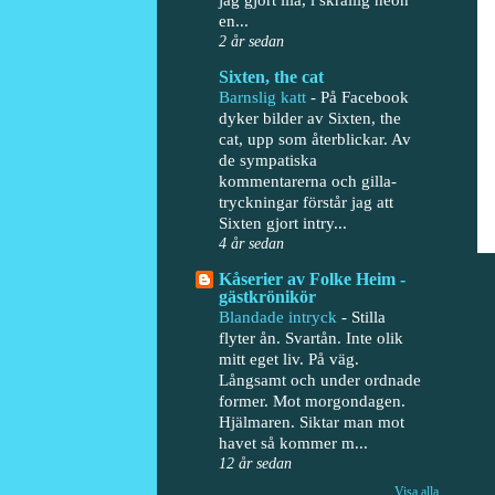
en...
2 år sedan
Sixten, the cat
Barnslig katt
-
På Facebook
dyker bilder av Sixten, the
cat, upp som återblickar. Av
de sympatiska
kommentarerna och gilla-
tryckningar förstår jag att
Sixten gjort intry...
4 år sedan
Kåserier av Folke Heim -
gästkrönikör
Blandade intryck
-
Stilla
flyter ån. Svartån. Inte olik
mitt eget liv. På väg.
Långsamt och under ordnade
former. Mot morgondagen.
Hjälmaren. Siktar man mot
havet så kommer m...
12 år sedan
Visa alla