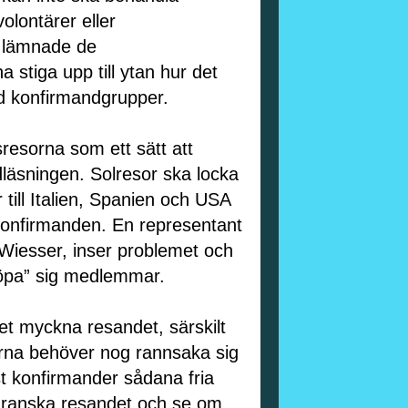
olontärer eller
r lämnade de
 stiga upp till ytan hur det
d konfirmandgrupper.
resorna som ett sätt att
dläsningen.
Solresor ska locka
 till Italien, Spanien och USA
l konfirmanden. En representant
Wiesser, inser problemet och
köpa” sig medlemmar.
l det myckna resandet, särskilt
arna behöver nog rannsaka sig
t konfirmander sådana fria
granska resandet och se om