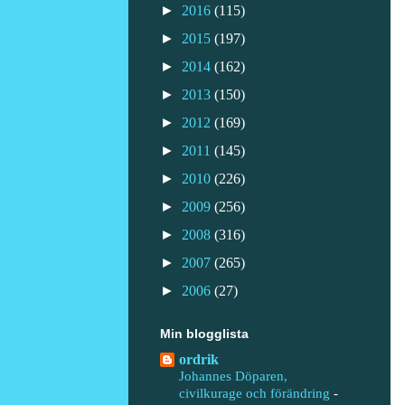
►
2016
(115)
►
2015
(197)
►
2014
(162)
►
2013
(150)
►
2012
(169)
►
2011
(145)
►
2010
(226)
►
2009
(256)
►
2008
(316)
►
2007
(265)
►
2006
(27)
Min blogglista
ordrik
Johannes Döparen,
civilkurage och förändring
-