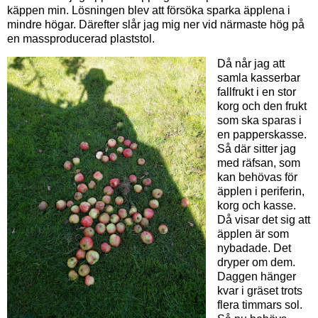
käppen min. Lösningen blev att försöka sparka äpplena i
mindre högar. Därefter slår jag mig ner vid närmaste hög på
en massproducerad plaststol.
Då når jag att
samla kasserbar
fallfrukt i en stor
korg och den frukt
som ska sparas i
en papperskasse.
Så där sitter jag
med räfsan, som
kan behövas för
äpplen i periferin,
korg och kasse.
Då visar det sig att
äpplen är som
nybadade. Det
dryper om dem.
Daggen hänger
kvar i gräset trots
flera timmars sol.