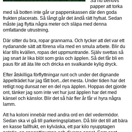
Så nu behövs
papper att torka
med så botten inte går ur papperskassen där den goda
frukten placerats. Så långt går det ändå rätt hyfsat. Sedan
måste jag flytta några meter och släpa med denna
omfattande utrustning.
Där sitter du bra, ropar grannarna. Och tycker att det var ett
nydanande sätt att förena vila med en smula arbete. Blir du
klar tills kvällen, ropas det uppmuntrande. Själv svettas så
jag snart är lika blöt som gräs och äpplen. Så det får bli en
paus för att äta lite och dricka en svalkande kylig dryck.
Efter åtskilliga förflyttningar runt och under det dignande
äppelträdet har jag fått bort...det mesta. Under tiden har det
retligt nog dunsat ner en del nya äpplen. Hoppas det gjorde
ont, tänker jag som inte vet hur just äpplen har det med
känsel och känslor. Blir det så här fler år får vi hyra några
lamm.
Att ha koloni innebär med andra ord en del vedermödor.
Sedan ska vi gå till parkeringsplatsen. Då blir det till att bära
en kasse fallfrukt, en kylväska, ett par kilo nyupptagen